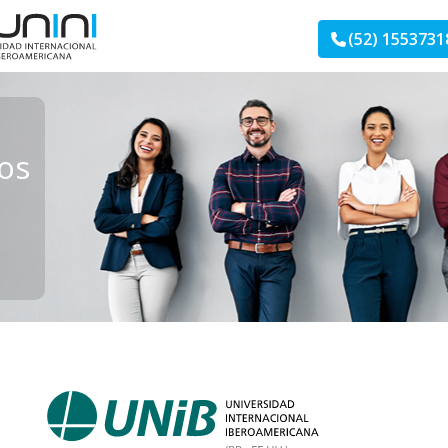
(52) 1553731
os