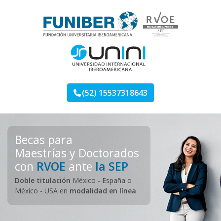
Skip
to
content
Maestrías FUNIBER
Otro sitio más de Landing Programas
(52) 15537318643
Becas para
Maestrías y Doctorados
con
RVOE
ante
la SEP
Doble titulación
México - España o
México - USA en
modalidad en línea