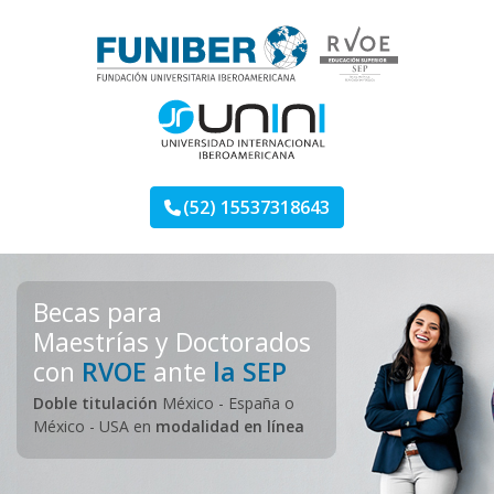
Skip
to
content
Maestrías FUNIBER
Otro sitio más de Landing Programas
(52) 15537318643
Becas para
Maestrías y Doctorados
con
RVOE
ante
la SEP
Doble titulación
México - España o
México - USA en
modalidad en línea