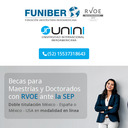
Skip
to
content
Maestrías FUNIBER
Otro sitio más de Landing Programas
(52) 15537318643
Becas para
Maestrías y Doctorados
con
RVOE
ante
la SEP
Doble titulación
México - España o
México - USA en
modalidad en línea