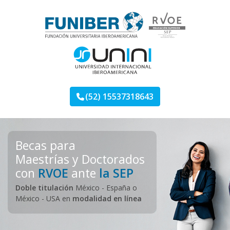
Skip
to
content
Maestrías FUNIBER
Otro sitio más de Landing Programas
(52) 15537318643
Becas para
Maestrías y Doctorados
con
RVOE
ante
la SEP
Doble titulación
México - España o
México - USA en
modalidad en línea